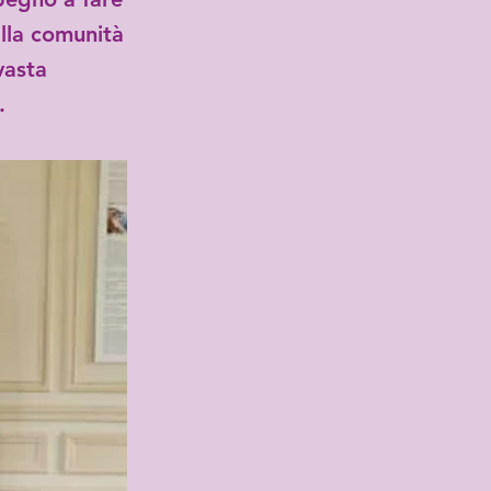
alla comunità
vasta
.