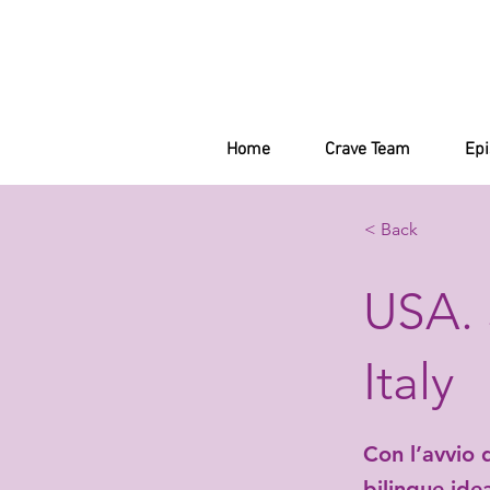
Home
Crave Team
Ep
< Back
USA. 
Italy
Con l’avvio 
bilingue ide