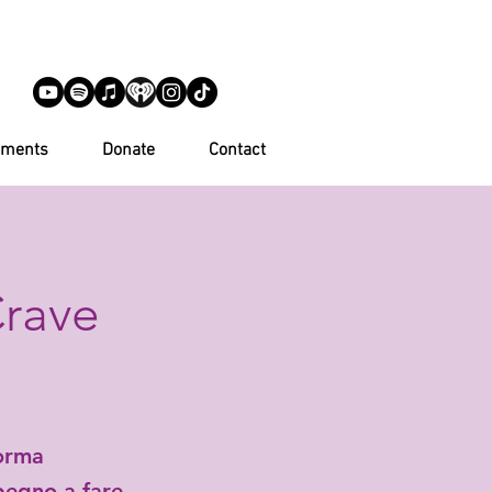
ements
Donate
Contact
Crave
forma
pegno a fare