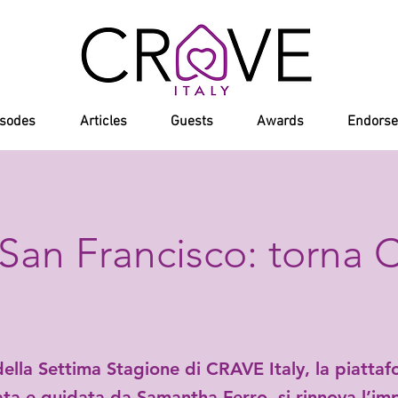
isodes
Articles
Guests
Awards
Endors
San Francisco: torna 
della Settima Stagione di CRAVE Italy, la piatta
ata e guidata da Samantha Ferro, si rinnova l’im