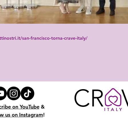
inostri.it/san-francisco-torna-crave-italy/
cribe on YouTube
&
ow us on Instagram
!